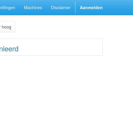
ellingen
Machines
Disclaimer
Aanmelden
r hoog
nieerd