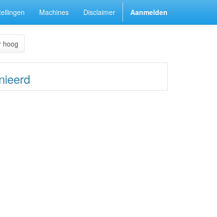
ellingen
Machines
Disclaimer
Aanmelden
r hoog
nieerd