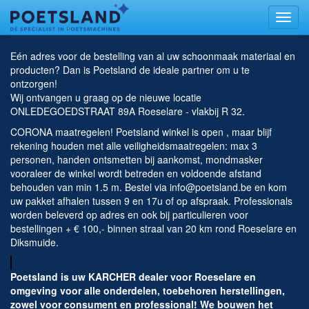
Toggl
naviga
Eén adres voor de bestelling van al uw schoonmaak materiaal en
producten? Dan is Poetsland de ideale partner om u te
ontzorgen!
Wij ontvangen u graag op de nieuwe locatie
ONLEDEGOEDSTRAAT 89A Roeselare - vlakbij R 32.
CORONA maatregelen! Poetsland winkel is open , maar blijf
rekening houden met alle veiligheidsmaatregelen: max 3
personen, handen ontsmetten bij aankomst, mondmasker
vooraleer de winkel wordt betreden en voldoende afstand
behouden van min 1.5 m. Bestel via info@poetsland.be en kom
uw pakket afhalen tussen 9 en 17u of op afspraak. Professionals
worden beleverd op adres en ook bij particulieren voor
bestellingen + € 100,- binnen straal van 20 km rond Roeselare en
Diksmuide.
Poetsland is uw KARCHER dealer voor Roeselare en
omgeving voor alle onderdelen, toebehoren herstellingen,
zowel voor consument en professional! We bouwen het