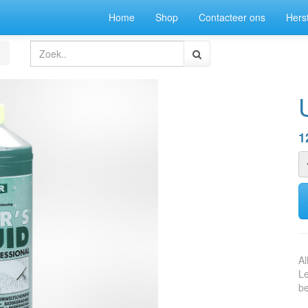
Home
Shop
Contacteer ons
Herst
1
Al
Le
be