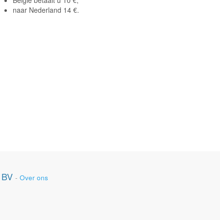
België betaalt u 10 €,
naar Nederland 14 €.
 BV
-
Over ons