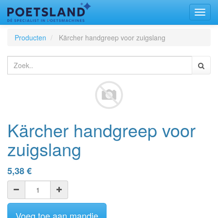
Toggl
naviga
Producten
Kärcher handgreep voor zuigslang
Kärcher handgreep voor
zuigslang
5,38
€
Voeg toe aan mandje