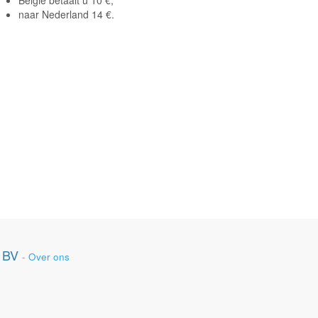
België betaalt u 10 €,
naar Nederland 14 €.
 BV
-
Over ons