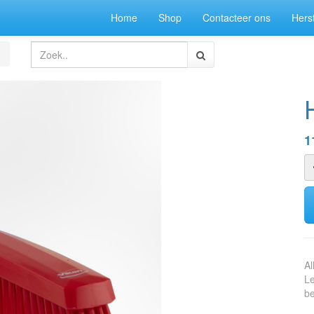
Home
Shop
Contacteer ons
Herst
1
Al
Le
be