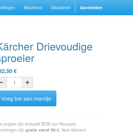
ellingen
Machines
Disclaimer
Aanmelden
Kärcher Drievoudige
sproeier
32,50
€
Voeg toe aan mandje
le prijzen zijn inclusief BTW (en Recupel).
veringen zijn
gratis vanaf 99 €
. Voor kleinere