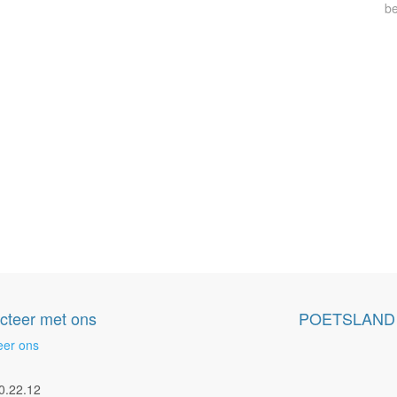
be
cteer met ons
POETSLAND
eer ons
0.22.12