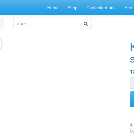
Home
Shop
Contacteer ons
Herst
1
Al
Le