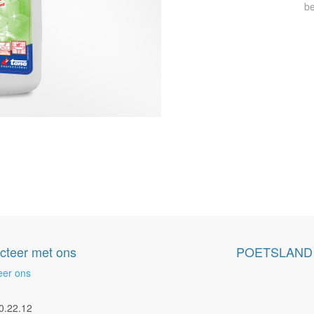
be
cteer met ons
POETSLAND
eer ons
0.22.12